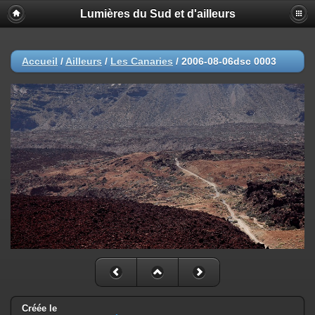
Lumières du Sud et d'ailleurs
Accueil
/
Ailleurs
/
Les Canaries
/
2006-08-06dsc 0003
Créée le