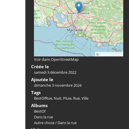
©
OpenStreetMap
Voir dans OpenStreetMap
Créée le
samedi 3 décembre 2022
Ajoutée le
dimanche 3 novembre 2024
Tags
BestOfRue
,
Nuit
,
Pluie
,
Rue
,
Ville
Albums
BestOf
Dans la rue
Autre chose
/
Dans la rue