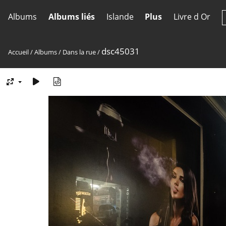
Albums
Albums liés
Islande
Plus
Livre d Or
dsc45031
Accueil
/
Albums
/
Dans la rue
/