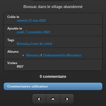
Bivouac dans le village abandonné
Créée le
samedi 23 mai 2020
Ajoutée le
jeudi 7 novembre 2024
Tags
Bivouac
,
Lever de soleil
Albums
Bivouacs
/
Chateauneuf-les-Moustiers
Visites
8927
0 commentaire
Commentaires utilisateur