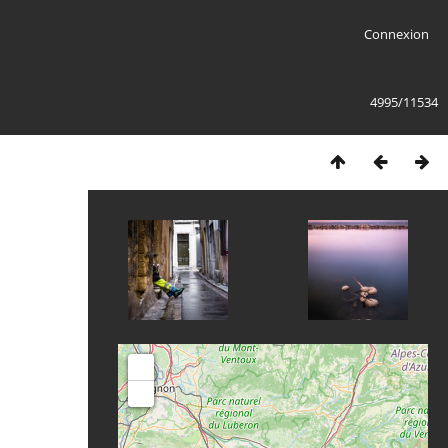
Connexion
4995/11534
+
-