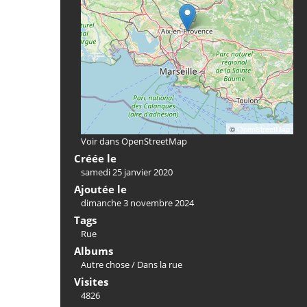
©
OpenStreetMap
Voir dans OpenStreetMap
Créée le
samedi 25 janvier 2020
Ajoutée le
dimanche 3 novembre 2024
Tags
Rue
Albums
Autre chose
/
Dans la rue
Visites
4826