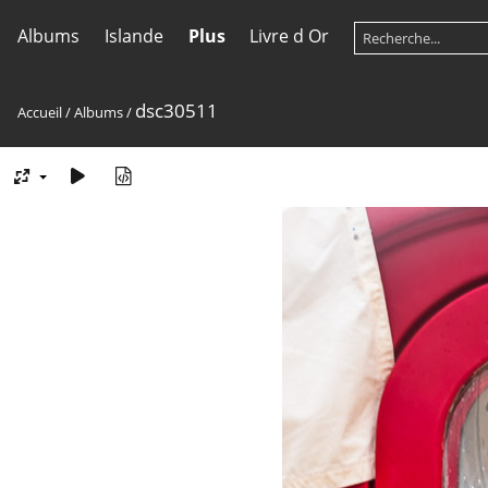
Albums
Islande
Plus
Livre d Or
dsc30511
Accueil
/
Albums
/