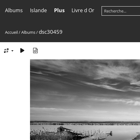
Albums
Islande
Plus
Livre d Or
dsc30459
Accueil
/
Albums
/