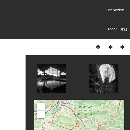
Connexion
5002/11534
+
-