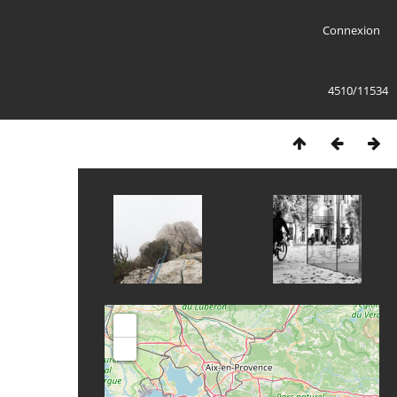
Connexion
4510/11534
+
-