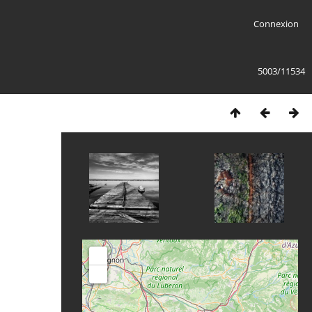
Connexion
5003/11534
+
-