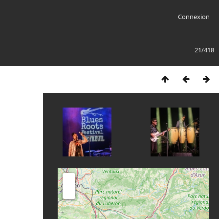
Connexion
21/418
+
-