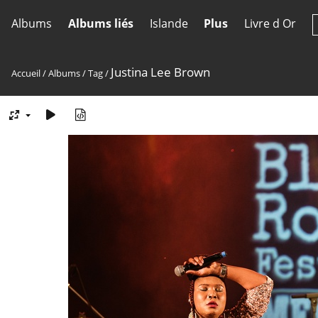
Albums
Albums liés
Islande
Plus
Livre d Or
Justina Lee Brown
Accueil
/
Albums
/
Tag
/