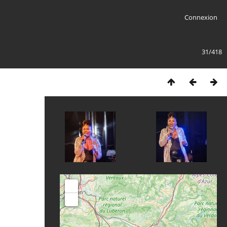
Connexion
31/418
+
-