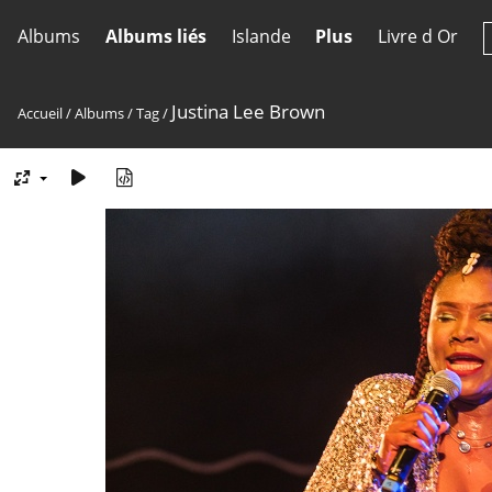
Albums
Albums liés
Islande
Plus
Livre d Or
Justina Lee Brown
Accueil
/
Albums
/
Tag
/