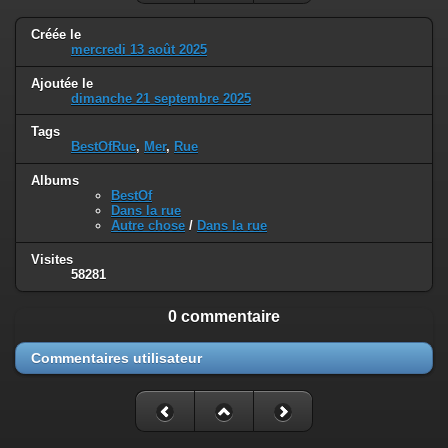
Créée le
mercredi 13 août 2025
Ajoutée le
dimanche 21 septembre 2025
Tags
BestOfRue
,
Mer
,
Rue
Albums
BestOf
Dans la rue
Autre chose
/
Dans la rue
Visites
58281
0 commentaire
Commentaires utilisateur