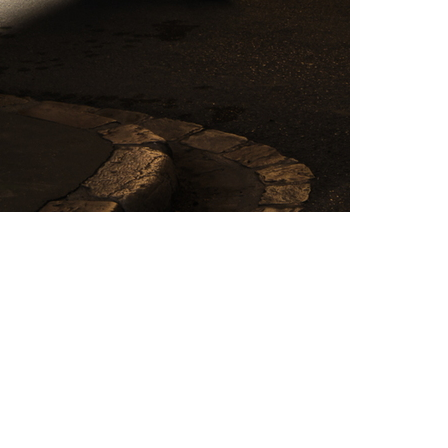
Propulsé par
Piwigo