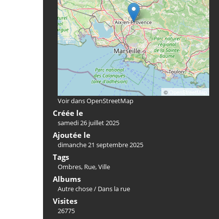
©
OpenStreetMap
Voir dans OpenStreetMap
Créée le
samedi 26 juillet 2025
Ajoutée le
dimanche 21 septembre 2025
Tags
Ombres
,
Rue
,
Ville
Albums
Autre chose
/
Dans la rue
Visites
26775