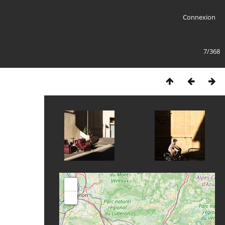
Connexion
7/368
+
-