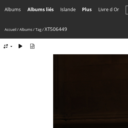
Albums
Albums liés
Islande
Plus
Livre d Or
XT506449
Accueil
/
Albums
/
Tag
/