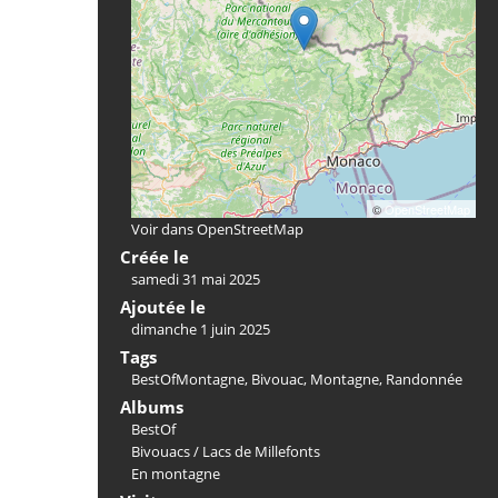
©
OpenStreetMap
Voir dans OpenStreetMap
Créée le
samedi 31 mai 2025
Ajoutée le
dimanche 1 juin 2025
Tags
BestOfMontagne
,
Bivouac
,
Montagne
,
Randonnée
Albums
BestOf
Bivouacs
/
Lacs de Millefonts
En montagne