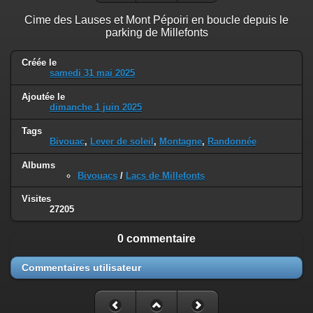
Cime des Lauses et Mont Pépoiri en boucle depuis le
parking de Millefonts
Créée le
samedi 31 mai 2025
Ajoutée le
dimanche 1 juin 2025
Tags
Bivouac
,
Lever de soleil
,
Montagne
,
Randonnée
Albums
Bivouacs
/
Lacs de Millefonts
Visites
27205
0 commentaire
Commentaires utilisateur