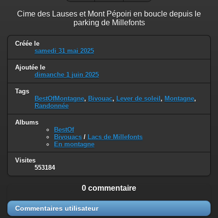
Cime des Lauses et Mont Pépoiri en boucle depuis le
parking de Millefonts
Créée le
samedi 31 mai 2025
Ajoutée le
dimanche 1 juin 2025
Tags
BestOfMontagne
,
Bivouac
,
Lever de soleil
,
Montagne
,
Randonnée
Albums
BestOf
Bivouacs
/
Lacs de Millefonts
En montagne
Visites
553184
0 commentaire
Commentaires utilisateur