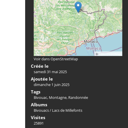
©
OpenStreetMap
Voir dans OpenStreetMap
Créée le
samedi 31 mai 2025
Ajoutée le
dimanche 1 juin 2025
Tags
Bivouac
,
Montagne
,
Randonnée
Albums
Bivouacs
/
Lacs de Millefonts
Visites
25891