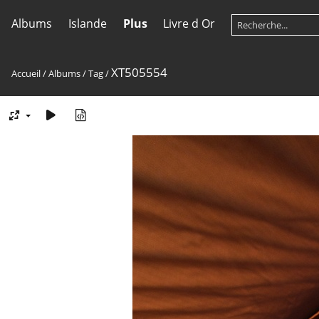
Albums
Islande
Plus
Livre d Or
XT505554
Accueil
/
Albums
/
Tag
/