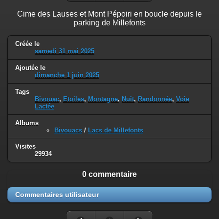
Cime des Lauses et Mont Pépoiri en boucle depuis le
parking de Millefonts
Créée le
samedi 31 mai 2025
Ajoutée le
dimanche 1 juin 2025
Tags
Bivouac
,
Etoiles
,
Montagne
,
Nuit
,
Randonnée
,
Voie
Lactée
Albums
Bivouacs
/
Lacs de Millefonts
Visites
29934
0 commentaire
Commentaires utilisateur