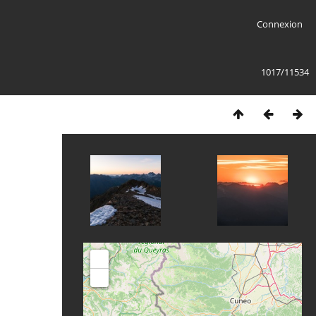
Connexion
1017/11534
+
-