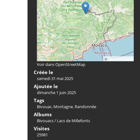
©
OpenStreetMap
Voir dans OpenStreetMap
Créée le
samedi 31 mai 2025
Ajoutée le
dimanche 1 juin 2025
Tags
Bivouac
,
Montagne
,
Randonnée
Albums
Bivouacs
/
Lacs de Millefonts
Visites
25981