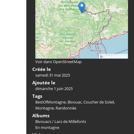
©
OpenStreetMap
Voir dans OpenStreetMap
Créée le
samedi 31 mai 2025
Ajoutée le
dimanche 1 juin 2025
Tags
BestOfMontagne
,
Bivouac
,
Coucher de Soleil
,
Montagne
,
Randonnée
Albums
Bivouacs
/
Lacs de Millefonts
En montagne