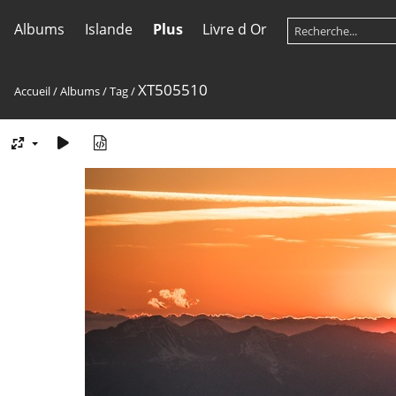
Albums
Islande
Plus
Livre d Or
XT505510
Accueil
/
Albums
/
Tag
/