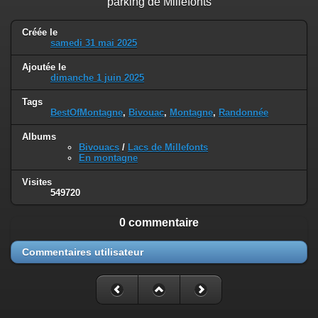
parking de Millefonts
Créée le
samedi 31 mai 2025
Ajoutée le
dimanche 1 juin 2025
Tags
BestOfMontagne
,
Bivouac
,
Montagne
,
Randonnée
Albums
Bivouacs
/
Lacs de Millefonts
En montagne
Visites
549720
0 commentaire
Commentaires utilisateur