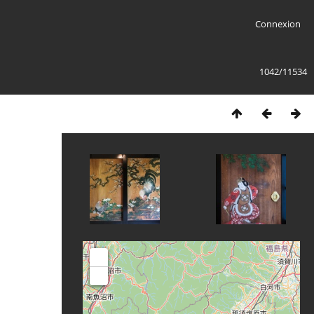
Connexion
1042/11534
+
-