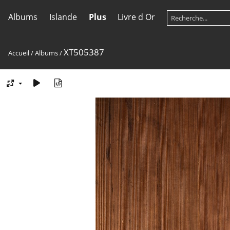
Albums
Islande
Plus
Livre d Or
XT505387
Accueil
/
Albums
/