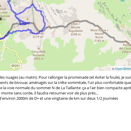
©
OpenStree
es nuages (au matin). Pour rallonger la promenade (et éviter la foule), je su
ements de bivouac aménagés sur la crête sommitale, l'un plus confortable que 
e la voie normale du sommet N de La Taillante: ça a l'air bien compacte apr
a monte sans corde, il faudra retourner voir de plus près...
al d'environ 2000m de D+ et une vingtaine de km sur deux 1/2 journées