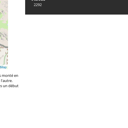
2292
tMap
is monté en
l'autre.
ès un début