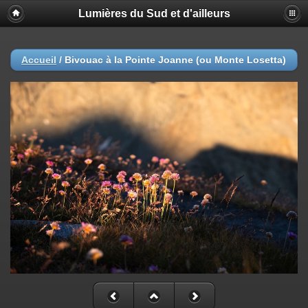
Lumières du Sud et d'ailleurs
Accueil
/
Bivouac à la Pointe Joanne (ou Monte Losetta)