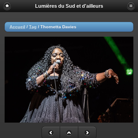
Lumières du Sud et d'ailleurs
Accueil
/
Tag
/
Thornetta Davies