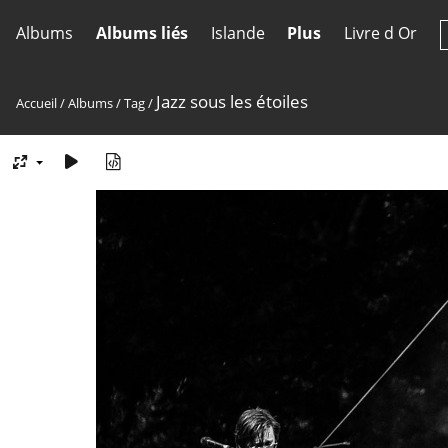
Albums
Albums liés
Islande
Plus
Livre d Or
Jazz sous les étoiles
Accueil
/
Albums
/
Tag
/