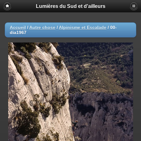
Lumières du Sud et d'ailleurs
Accueil
/
Autre chose
/
Alpinisme et Escalade
/
00-
dia1967