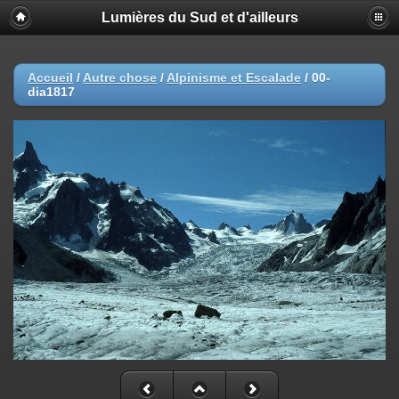
Lumières du Sud et d'ailleurs
Accueil
/
Autre chose
/
Alpinisme et Escalade
/
00-
dia1817