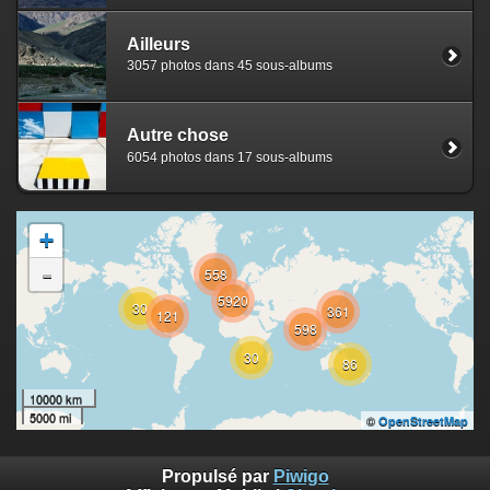
Ailleurs
3057 photos dans 45 sous-albums
Autre chose
6054 photos dans 17 sous-albums
+
-
558
5920
30
361
121
598
30
86
10000 km
5000 mi
©
OpenStreetMap
Propulsé par
Piwigo