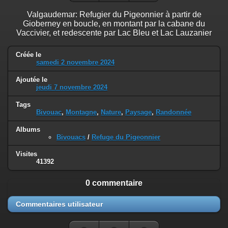
Valgaudemar: Refugier du Pigeonnier à partir de
Gioberney en boucle, en montant par la cabane du
Vaccivier, et redescente par Lac Bleu et Lac Lauzanier
Créée le
samedi 2 novembre 2024
Ajoutée le
jeudi 7 novembre 2024
Tags
Bivouac
,
Montagne
,
Nature
,
Paysage
,
Randonnée
Albums
Bivouacs
/
Refuge du Pigeonnier
Visites
41392
0 commentaire
Commentaires utilisateur