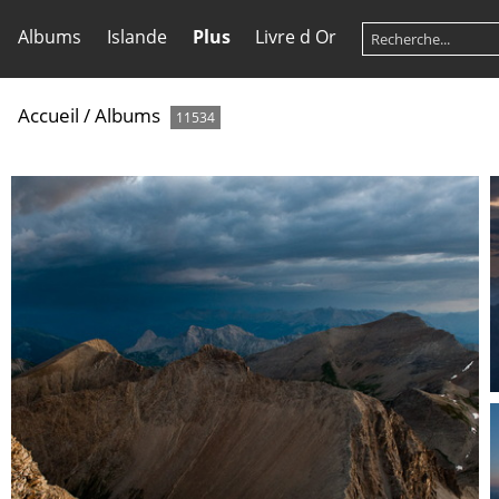
Albums
Islande
Plus
Livre d Or
Accueil
/
Albums
11534