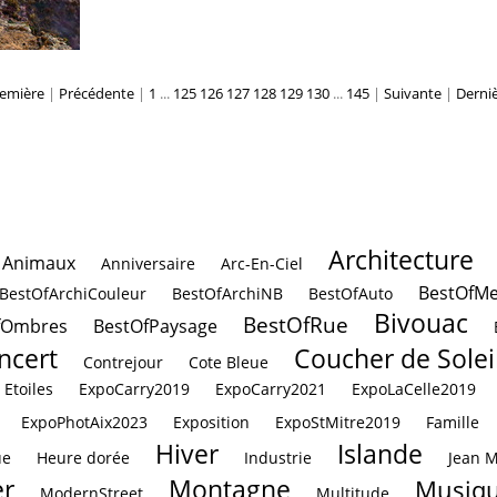
emière
|
Précédente
|
1
...
125
126
127
128
129
130
...
145
|
Suivante
|
Derni
Architecture
Animaux
Anniversaire
Arc-En-Ciel
BestOfMe
BestOfArchiCouleur
BestOfArchiNB
BestOfAuto
Bivouac
BestOfRue
fOmbres
BestOfPaysage
ncert
Coucher de Solei
Contrejour
Cote Bleue
Etoiles
ExpoCarry2019
ExpoCarry2021
ExpoLaCelle2019
ExpoPhotAix2023
Exposition
ExpoStMitre2019
Famille
Hiver
Islande
ue
Heure dorée
Industrie
Jean 
r
Montagne
Musiq
ModernStreet
Multitude