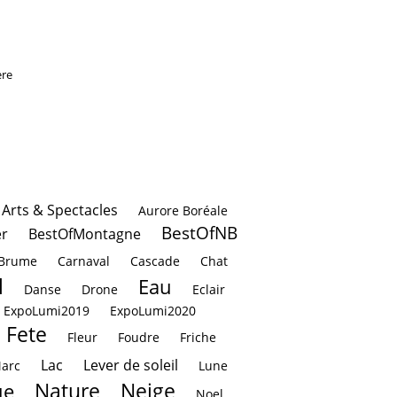
ère
Arts & Spectacles
Aurore Boréale
BestOfNB
r
BestOfMontagne
Brume
Carnaval
Cascade
Chat
l
Eau
Danse
Drone
Eclair
ExpoLumi2019
ExpoLumi2020
Fete
Fleur
Foudre
Friche
Lac
Lever de soleil
Marc
Lune
Nature
Neige
ue
Noel