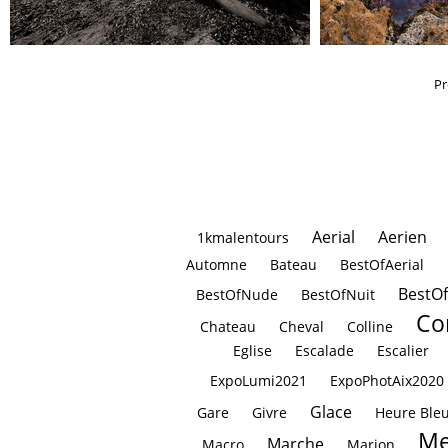
Pr
Aerial
Aerien
1kmalentours
Automne
Bateau
BestOfAerial
BestO
BestOfNude
BestOfNuit
Co
Chateau
Cheval
Colline
Eglise
Escalade
Escalier
ExpoLumi2021
ExpoPhotAix2020
Glace
Gare
Givre
Heure Ble
Me
Marche
Macro
Marion